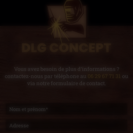
Vous avez besoin de plus d’informations ?
contactez-nous par téléphone au
06 29 67 71 31
ou
via notre formulaire de contact.
Nom et prénom*
Adresse