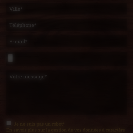
Ville*
Téléphone*
E-mail*
Votre message*
Je ne suis pas un robot*
En savoir plus sur la gestion de vos données à caractère