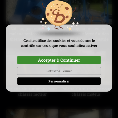
Bâti support moteur sur
Bâti support moteur sur
roulette renforcé finition
roulette renforcé finition
thermolaqué # industrie
thermolaqué # industrie
Ce site utilise des cookies et vous donne le
contrôle sur ceux que vous souhaitez activer
Accepter & Continuer
Refuser & Fermer
Personnaliser
Palette alu sur rampe pour
Palette alu sur rampe pour
châssis moteur
châssis moteur