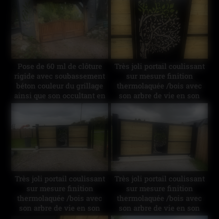
Motorisation du portail
Motorisation du portail
existant avec 2 belles tôles
existant avec 2 belles tôles
découpe laser finition
découpe laser finition
thermolaquée
thermolaquée
Pose de 60 ml de clôture
Très joli portail coulissant
rigide avec soubassement
sur mesure finition
béton couleur du grillage
thermolaquée /bois avec
ainsi que son occultant en
son arbre de vie en son
composite imitation bois.
centre ! Le tous motorisés
Motorisation du portail
et possibilité de gérer le
existant avec 2 belles tôles
portail à distance par wifi
découpe laser finition
thermolaquée
Très joli portail coulissant
Très joli portail coulissant
sur mesure finition
sur mesure finition
thermolaquée /bois avec
thermolaquée /bois avec
son arbre de vie en son
son arbre de vie en son
centre ! Le tous motorisés
centre ! Le tous motorisés