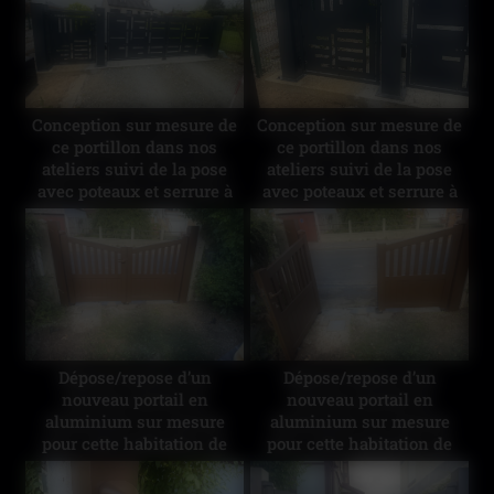
noir mat et dorée le tout
pour la confiance apportée
biensur commandé à
👍
distance électriquement
Merci au client pour leur
confiance 👍
Conception sur mesure de
Conception sur mesure de
ce portillon dans nos
ce portillon dans nos
ateliers suivi de la pose
ateliers suivi de la pose
avec poteaux et serrure à
avec poteaux et serrure à
l’identique du portail
l’identique du portail
existant Merci au client
existant Merci au client
pour la confiance apportée
pour la confiance apportée
👍
👍
Dépose/repose d’un
Dépose/repose d’un
nouveau portail en
nouveau portail en
aluminium sur mesure
aluminium sur mesure
pour cette habitation de
pour cette habitation de
couleur brun texturé
couleur brun texturé