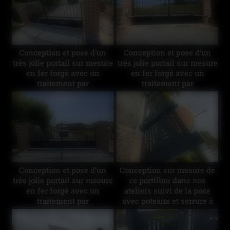
Conception et pose d’un
Conception et pose d’un
très jolie portail sur mesure
très jolie portail sur mesure
en fer forgé avec un
en fer forgé avec un
traitement par
traitement par
galvanisation à chaud suivi
galvanisation à chaud suivi
d’une finition thermolaquée
d’une finition thermolaquée
noir mat et dorée le tout
noir mat et dorée le tout
biensur commandé à
biensur commandé à
distance électriquement
distance électriquement
Merci au client pour leur
Merci au client pour leur
confiance 👍
confiance 👍
Conception et pose d’un
Conception sur mesure de
très jolie portail sur mesure
ce portillon dans nos
en fer forgé avec un
ateliers suivi de la pose
traitement par
avec poteaux et serrure à
galvanisation à chaud suivi
l’identique du portail
d’une finition thermolaquée
existant Merci au client