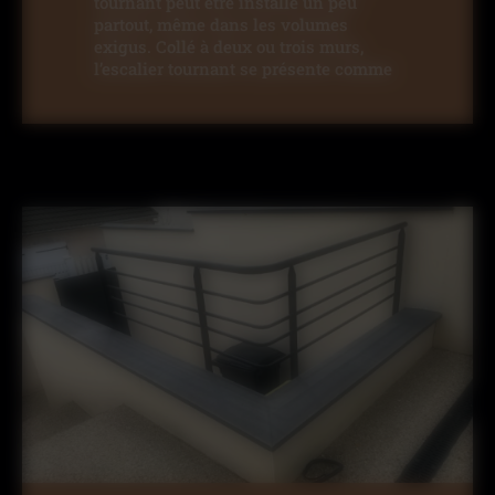
tournant peut être installé un peu
partout, même dans les volumes
exigus. Collé à deux ou trois murs,
l’escalier tournant se présente comme
une solution ergonomique tout en
pouvant être pourvu de finitions
élégantes.
Escalier alu en colimaçon
: Avec son
aspect aérien et élancé, l’escalier
hélicoïdal en aluminium fait office
d’élément décoratif à part entière. Son
encombrement minimal fait qu’il peut
être installé à tout endroit, même en
plein milieu d’une pièce tout en
laissant passer la lumière. Pour un
rendu moderne, nous vous conseillons
d’opter pour des marches ajourées.
Escalier suspendu
: Dépourvu de limon
et parfois même de garde-corps,
l’escalier suspendu possède un style
architectural sans égal. Pouvant être
droit, quart tournant ou double quart
tournant, l’escalier passerelle confère