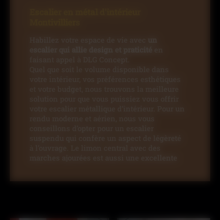
Escalier en métal d'intérieur
Montivilliers
Habillez votre espace de vie avec
un
escalier qui allie design et praticité
en
faisant appel à DLG Concept.
Quel que soit le volume disponible dans
votre intérieur, vos préférences esthétiques
et votre budget, nous trouvons la meilleure
solution pour que vous puissiez vous offrir
votre escalier métallique d’intérieur. Pour un
rendu moderne et aérien, nous vous
conseillons d’opter pour un escalier
suspendu qui confère un aspect de légèreté
à l’ouvrage. Le limon central avec des
marches ajourées est aussi une excellente
solution pour donner une impression
d’escalier qui flotte dans les airs. Pour
renforcer cet aspect design, des garde-corps
en verre sont à privilégier pour laisser
passer la lumière.