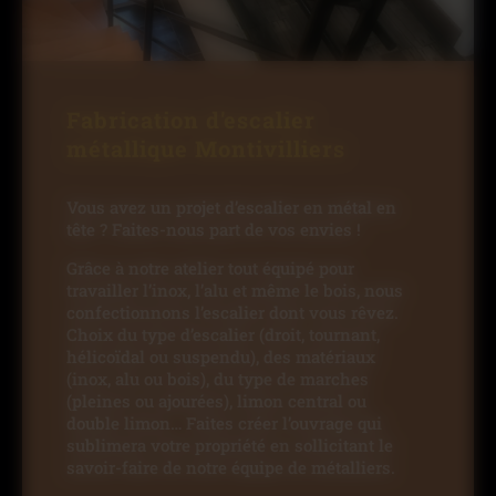
Fabrication d'escalier
métallique Montivilliers
Vous avez un projet d’escalier en métal en
tête ? Faites-nous part de vos envies !
Grâce à notre atelier tout équipé pour
travailler l’inox, l’alu et même le bois, nous
confectionnons l’escalier dont vous rêvez.
Choix du type d’escalier (droit, tournant,
hélicoïdal ou suspendu), des matériaux
(inox, alu ou bois), du type de marches
(pleines ou ajourées), limon central ou
double limon… Faites créer l’ouvrage qui
sublimera votre propriété en sollicitant le
savoir-faire de notre équipe de métalliers.