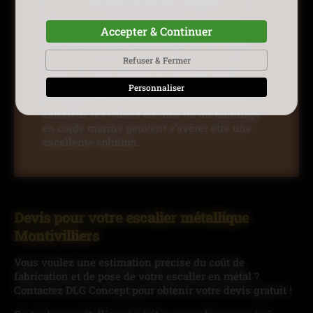
Pour une
personnalisation complète
, nous
apportons le degré de finitions qui vous
sied. Pour un rendu raffiné, notre équipe
Accepter & Continuer
peut réaliser des garde-corps en fer forgé
avec les volutes et autres formes de votre
Refuser & Fermer
choix. Si vous désirez un ouvrage plus
moderne, le verre est le matériau à
Personnaliser
privilégier. Pour les zones à sécuriser en
extérieur, les câbles en inox ou un habillage
en corde marine peuvent s’avérer être une
excellente solution.
Devis pour votre escalier métallique
Montivilliers
Vous voulez une estimation précise du coût de
fabrication et de pose de votre escalier en métal ?
Contactez DLG Concept pour obtenir votre devis gratuit !