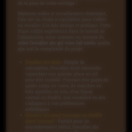
de la pose de votre ouvrage !
Matériau noble et visuellement chatoyant,
l’alu est un choix à considérer pour s’offrir
un escalier à la fois design et pratique. Forts
d’une solide expérience dans le travail de
l’aluminium, nous sommes en mesure de
créer l’escalier alu qui vous fait envie
, quelle
que soit la complexité du projet.
Escalier alu droit
: Simple de
conception, l’escalier droit nécessite
cependant une grande place au sol
pour être installé. Pouvant être parés de
garde-corps en verre, de marches en
bois ajourées ou non, d’un limon
central ou double, nos escaliers en alu
s’adaptent à vos préférences
esthétiques.
Escalier alu quart tournant ou double
quart tournant
: Parfait pour un
encombrement réduit, l’escalier alu